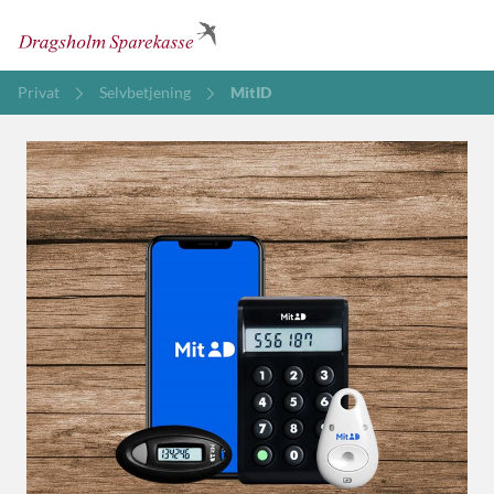
Privat
Selvbetjening
MitID