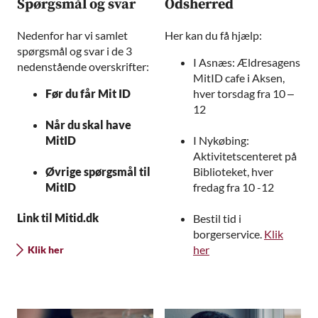
Spørgsmål og svar
Odsherred
Nedenfor har vi samlet
Her kan du få hjælp:
spørgsmål og svar i de 3
I Asnæs: Ældresagens
nedenstående overskrifter:
MitID cafe i Aksen,
Før du får Mit ID
hver torsdag fra 10 –
12
Når du skal have
MitID
I Nykøbing:
Aktivitetscenteret på
Øvrige spørgsmål til
Biblioteket, hver
MitID
fredag fra 10 -12
Link til Mitid.dk
Bestil tid i
borgerservice.
Klik
her
Klik her