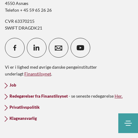
4550 Asnæs
Telefon + 45 59 65 26 26
CVR 63370215
SWIFT DRAGDK21
Vi er i lighed med øvrige danske pengeinstitutter
underlagt
Finanstilsynet
.
Job
- se seneste redegørelse
Her.
Redegørelser fra Finanstilsynet
Privatlivspolitik
Klageansvarlig
Søg
Kontakt
Kundeinfo
Netbank