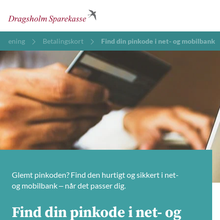
etjening
Betalingskort
Find din pinkode i net- og mobilbank
Glemt pinkoden? Find den hurtigt og sikkert i net-
og mobilbank – når det passer dig.
Find din pinkode i net- og