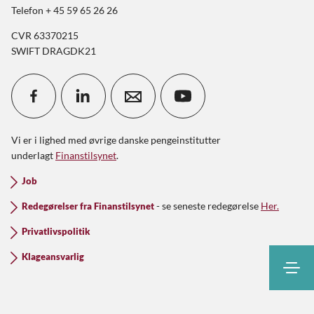
Telefon + 45 59 65 26 26
CVR 63370215
SWIFT DRAGDK21
Vi er i lighed med øvrige danske pengeinstitutter
underlagt
Finanstilsynet
.
Job
- se seneste redegørelse
Her.
Redegørelser fra Finanstilsynet
Privatlivspolitik
Klageansvarlig
Søg
Kontakt
Kundeinfo
Netbank