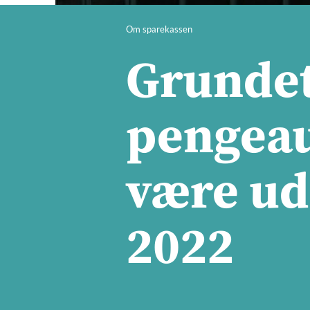
Om sparekassen
Grundet
pengeau
være ude
2022