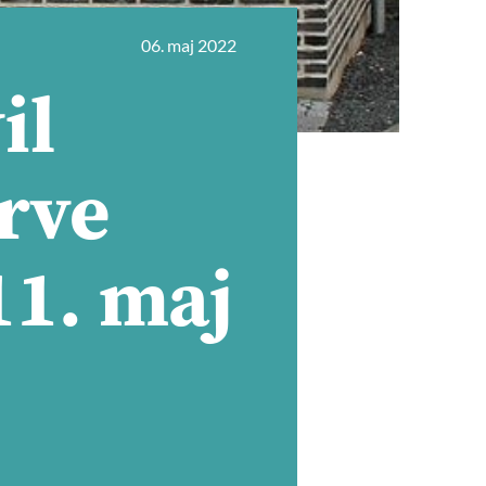
06. maj 2022
il
rve
11. maj