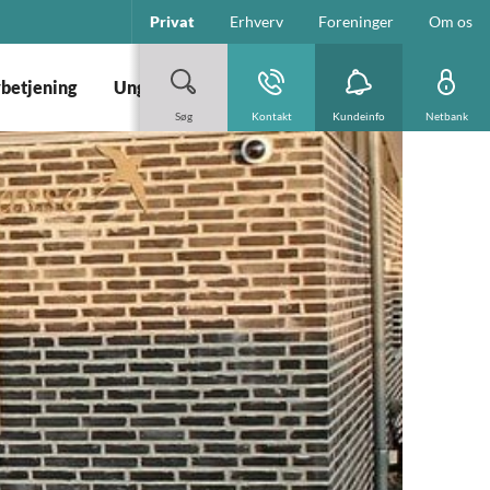
Privat
Erhverv
Foreninger
Om os
vbetjening
Ung
Søg
Kontakt
Kundeinfo
Netbank