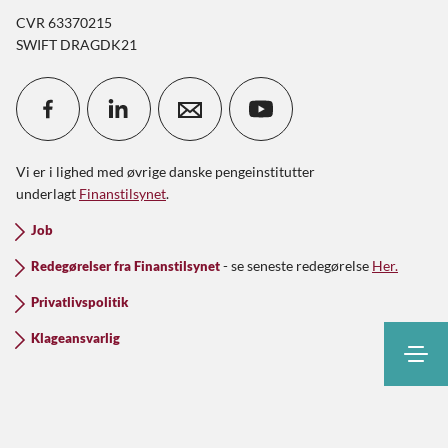
CVR 63370215
SWIFT DRAGDK21
Vi er i lighed med øvrige danske pengeinstitutter
underlagt
Finanstilsynet
.
Job
- se seneste redegørelse
Her.
Redegørelser fra Finanstilsynet
Privatlivspolitik
Klageansvarlig
Søg
Kontakt
Kundeinfo
Netbank