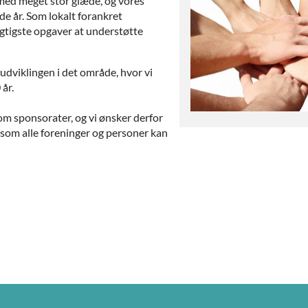
i med meget stor glæde, og vores
de år. Som lokalt forankret
igtigste opgaver at understøtte
 i udviklingen i det område, hvor vi
år.
om sponsorater, og vi ønsker derfor
, som alle foreninger og personer kan