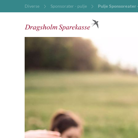
Diverse
Sponsorater - pulje
Pulje Sponsoreater -