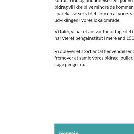
kultur, fritid og uddannelse. Det gør v
bidrag vil ikke blive mindre de kommen
sparekasse ser vi det som en af vores v
udviklingen i vores lokalområde.
Vi føler, vi har et ansvar for at tage del
har været pengeinstitut i mere end 150 
Vi oplever et stort antal henvendelser 
fremover at samle vores bidrag i puljer
søge penge fra.
Genveje