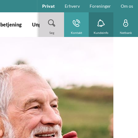
Privat
Erhverv
Foreninger
Om os
vbetjening
Ung
Søg
Kontakt
Kundeinfo
Netbank