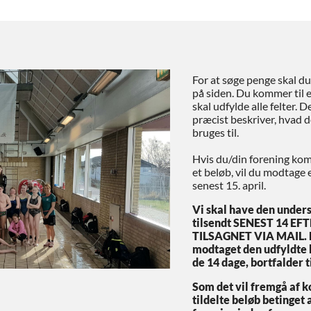
For at søge penge skal du 
på siden. Du kommer til 
skal udfylde alle felter. De
præcist beskriver, hvad 
bruges til.
Hvis du/din forening komm
et beløb, vil du modtage 
senest 15. april.
Vi skal have den under
tilsendt SENEST 14 EF
TILSAGNET VIA MAIL. H
modtaget den udfyldte 
de 14 dage, bortfalder t
Som det vil fremgå af k
tildelte beløb betinget a