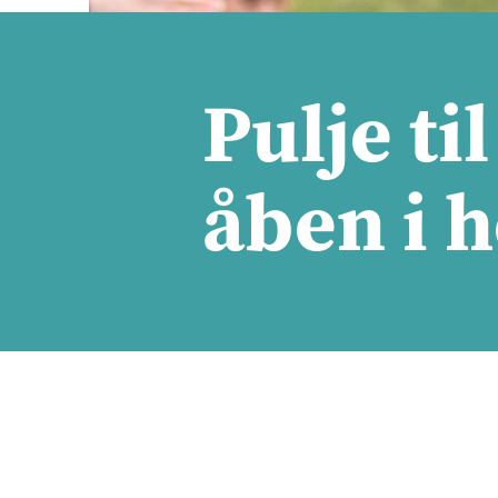
Pulje til
åben i 