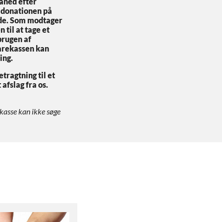
åned efter
m donationen på
de. Som modtager
 til at tage et
 brugen af
arekassen kan
ing.
tragtning til et
 afslag fra os.
kasse kan ikke søge