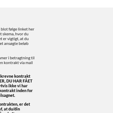
blot følge linket her
et skema, hvor du
t er vigtigt, at du
det ansøgte beløb
er i betragtning til
en kontrakt via mail
skrevne kontrakt
TER, DU HAR FÅET
vis ikke vi har
kontrakt inden for
ilsagnet.
ontrakten, er det
f, at du/din