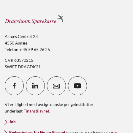
Asnæs Centret 23
4550 Asnæs
Telefon + 45 59 65 26 26
CVR 63370215
SWIFT DRAGDK21
Vi er i lighed med øvrige danske pengeinstitutter
underlagt
Finanstilsynet
.
Job
- se seneste redegørelse
Her.
Redegørelser fra Finanstilsynet