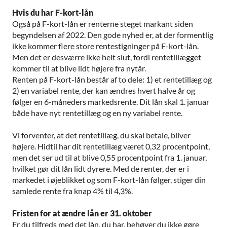
Hvis du har F-kort-lån
Også på F-kort-lån er renterne steget markant siden
begyndelsen af 2022. Den gode nyhed er, at der formentlig
ikke kommer flere store rentestigninger på F-kort-lån.
Men det er desværre ikke helt slut, fordi rentetillægget
kommer til at blive lidt højere fra nytår.
Renten på F-kort-lån består af to dele: 1) et rentetillæg og
2) en variabel rente, der kan ændres hvert halve år og
følger en 6-måneders markedsrente. Dit lån skal 1. januar
både have nyt rentetillæg og en ny variabel rente.
Vi forventer, at det rentetillæg, du skal betale, bliver
højere. Hidtil har dit rentetillæg været 0,32 procentpoint,
men det ser ud til at blive 0,55 procentpoint fra 1. januar,
hvilket gør dit lån lidt dyrere. Med de renter, der er i
markedet i øjeblikket og som F-kort-lån følger, stiger din
samlede rente fra knap 4% til 4,3%.
Fristen for at ændre lån er 31. oktober
Er du tilfreds med det lån, du har, behøver du ikke gøre