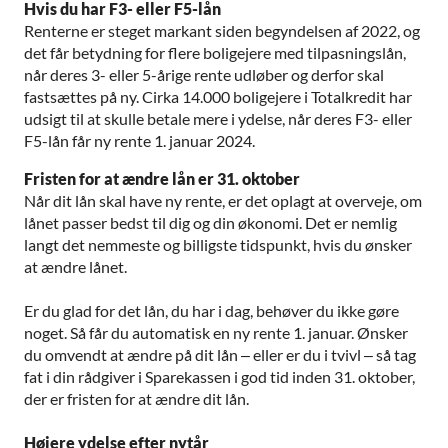
Hvis du har F3- eller F5-lån
Renterne er steget markant siden begyndelsen af 2022, og
det får betydning for flere boligejere med tilpasningslån,
når deres 3- eller 5-årige rente udløber og derfor skal
fastsættes på ny. Cirka 14.000 boligejere i Totalkredit har
udsigt til at skulle betale mere i ydelse, når deres F3- eller
F5-lån får ny rente 1. januar 2024.
Fristen for at ændre lån er 31. oktober
Når dit lån skal have ny rente, er det oplagt at overveje, om
lånet passer bedst til dig og din økonomi. Det er nemlig
langt det nemmeste og billigste tidspunkt, hvis du ønsker
at ændre lånet.
Er du glad for det lån, du har i dag, behøver du ikke gøre
noget. Så får du automatisk en ny rente 1. januar. Ønsker
du omvendt at ændre på dit lån – eller er du i tvivl – så tag
fat i din rådgiver i Sparekassen i god tid inden 31. oktober,
der er fristen for at ændre dit lån.
Højere ydelse efter nytår