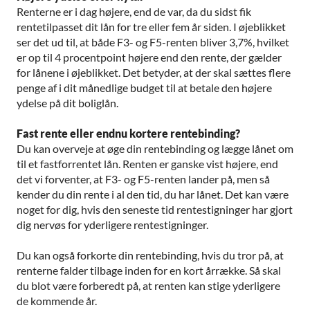
Renterne er i dag højere, end de var, da du sidst fik
rentetilpasset dit lån for tre eller fem år siden. I øjeblikket
ser det ud til, at både F3- og F5-renten bliver 3,7%, hvilket
er op til 4 procentpoint højere end den rente, der gælder
for lånene i øjeblikket. Det betyder, at der skal sættes flere
penge af i dit månedlige budget til at betale den højere
ydelse på dit boliglån.
Fast rente eller endnu kortere rentebinding?
Du kan overveje at øge din rentebinding og lægge lånet om
til et fastforrentet lån. Renten er ganske vist højere, end
det vi forventer, at F3- og F5-renten lander på, men så
kender du din rente i al den tid, du har lånet. Det kan være
noget for dig, hvis den seneste tid rentestigninger har gjort
dig nervøs for yderligere rentestigninger.
Du kan også forkorte din rentebinding, hvis du tror på, at
renterne falder tilbage inden for en kort årrække. Så skal
du blot være forberedt på, at renten kan stige yderligere
de kommende år.