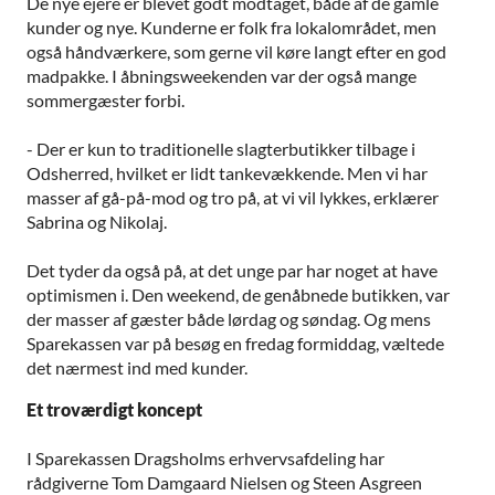
De nye ejere er blevet godt modtaget, både af de gamle
kunder og nye. Kunderne er folk fra lokalområdet, men
også håndværkere, som gerne vil køre langt efter en god
madpakke. I åbningsweekenden var der også mange
sommergæster forbi.
- Der er kun to traditionelle slagterbutikker tilbage i
Odsherred, hvilket er lidt tankevækkende. Men vi har
masser af gå-på-mod og tro på, at vi vil lykkes, erklærer
Sabrina og Nikolaj.
Det tyder da også på, at det unge par har noget at have
optimismen i. Den weekend, de genåbnede butikken, var
der masser af gæster både lørdag og søndag. Og mens
Sparekassen var på besøg en fredag formiddag, væltede
det nærmest ind med kunder.
Et troværdigt koncept
I Sparekassen Dragsholms erhvervsafdeling har
rådgiverne Tom Damgaard Nielsen og Steen Asgreen