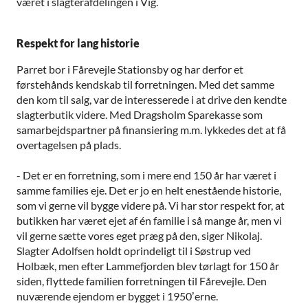
været i slagterafdelingen i Vig.
Respekt for lang historie
Parret bor i Fårevejle Stationsby og har derfor et
førstehånds kendskab til forretningen. Med det samme
den kom til salg, var de interesserede i at drive den kendte
slagterbutik videre. Med Dragsholm Sparekasse som
samarbejdspartner på finansiering m.m. lykkedes det at få
overtagelsen på plads.
- Det er en forretning, som i mere end 150 år har været i
samme families eje. Det er jo en helt enestående historie,
som vi gerne vil bygge videre på. Vi har stor respekt for, at
butikken har været ejet af én familie i så mange år, men vi
vil gerne sætte vores eget præg på den, siger Nikolaj.
Slagter Adolfsen holdt oprindeligt til i Søstrup ved
Holbæk, men efter Lammefjorden blev tørlagt for 150 år
siden, flyttede familien forretningen til Fårevejle. Den
nuværende ejendom er bygget i 1950’erne.