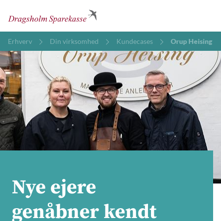
Erhverv
Din virksomhed
Kundecases
Orup Heising
Nye ejere
genåbner kendt