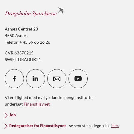
Asnæs Centret 23
4550 Asnæs
Telefon + 45 59 65 26 26
CVR 63370215
SWIFT DRAGDK21
Vi er i lighed med øvrige danske pengeinstitutter
underlagt
Finanstilsynet
.
Job
- se seneste redegørelse
Her.
Redegørelser fra Finanstilsynet